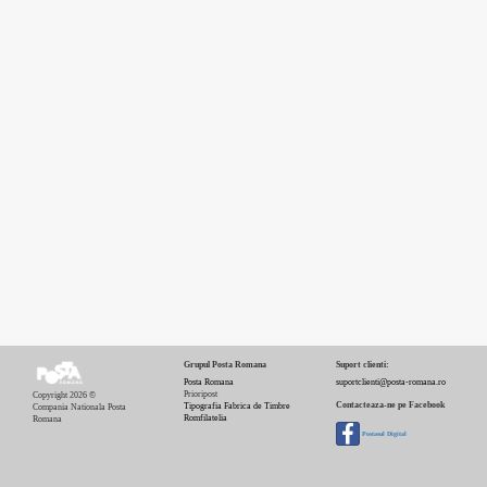
Grupul Posta Romana
Suport clienti:
Posta Romana
suportclienti@posta-romana.ro
Prioripost
Copyright 2026 ©
Contacteaza-ne pe Facebook
Tipografia Fabrica de Timbre
Compania Nationala Posta
Romfilatelia
Romana
Postasul Digital